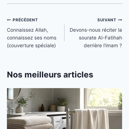
Navigation
PRÉCÉDENT
SUIVANT
Connaissez Allah,
Devons-nous réciter la
de
connaissez ses noms
sourate Al-Fatihah
l’article
(couverture spéciale)
derrière l’imam ?
Nos meilleurs articles