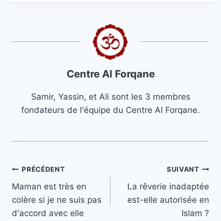
Centre Al Forqane
Samir, Yassin, et Ali sont les 3 membres
fondateurs de l'équipe du Centre Al Forqane.
Navigation
PRÉCÉDENT
SUIVANT
Maman est très en
La rêverie inadaptée
de
colère si je ne suis pas
est-elle autorisée en
l’article
d'accord avec elle
Islam ?