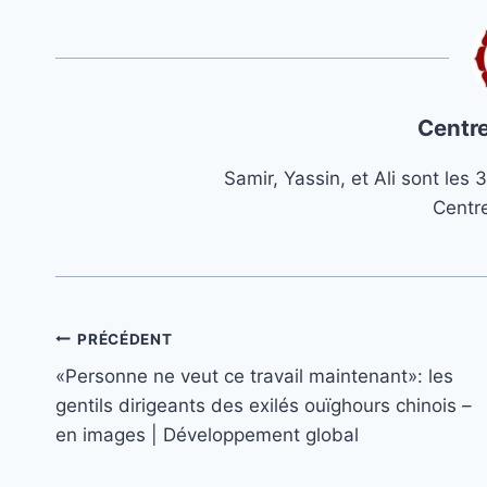
Centre
Samir, Yassin, et Ali sont le
Centr
Navigation
PRÉCÉDENT
«Personne ne veut ce travail maintenant»: les
de
gentils dirigeants des exilés ouïghours chinois –
l’article
en images | Développement global